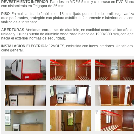
REVESTIMIENTO INTERIOR
: Paredes en MDF 5,5 mm y cielorraso en PVC Blan
con aislamiento en Telgopor de 25 mm.
PISO
: En multilaminado fenólico de 18 mm, fijado por medio de tornillos galvaniz
auto perforantes, protegido con pintura asfáltica inferiormente e interiormente con
vinílico de alto transito.
ABERTURAS
: Ventanas corredizas de aluminio, en cantidad acorde al tamaño de
unidad y 1 (una) puerta de aluminio Anodizado blanco de 1900x800 mm, con ape
hacia el exterior( normas de seguridad).
INSTALACION ELECTRICA
: 12VOLTS, embutida con luces interiores. Un tablero
corte general.