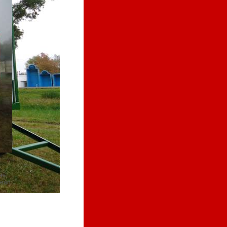
as
lean