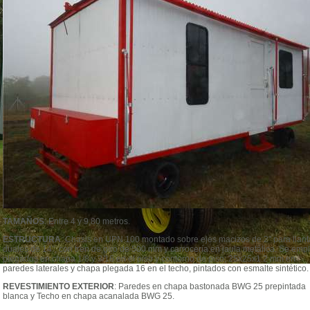
TAMAÑOS
: Entre 4 y 9,80 metros.
ESTRUCTURA
: Chasis en UPN 100 montado sobre ejes macizos de 2” para llant
duales de 14”, con tren de giro de 500 mm y carrocería en jaula metálica. Se emp
plegados en chapa 1/8 y 3/16 en el piso y contorno de piso; 25x25x1.2 mm en
paredes laterales y chapa plegada 16 en el techo, pintados con esmalte sintético.
REVESTIMIENTO EXTERIOR
: Paredes en chapa bastonada BWG 25 prepintada
blanca y Techo en chapa acanalada BWG 25.