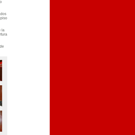
co
ados
 piso
 la
rtura
 de