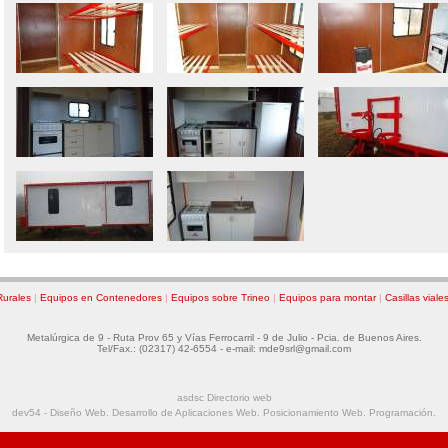
Rurales
|
Equipos en Contenedores
|
Equipos sobre Trineo
|
Equipos para montar
|
Casillas viale
Metalúrgica de 9 - Ruta Prov 65 y Vías Ferrocarril - 9 de Julio - Pcia. de Buenos Aires.
Tel/Fax.: (02317) 42-6554 - e-mail: mde9srl@gmail.com
asdsc Directorio web
dev54 - Diseño Web. Desarrollo de Aplicaciones Web. Posicionamiento Web. Programación.