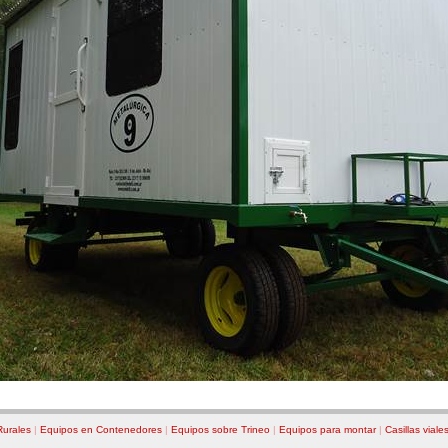
Rurales
|
Equipos en Contenedores
|
Equipos sobre Trineo
|
Equipos para montar
|
Casillas viale