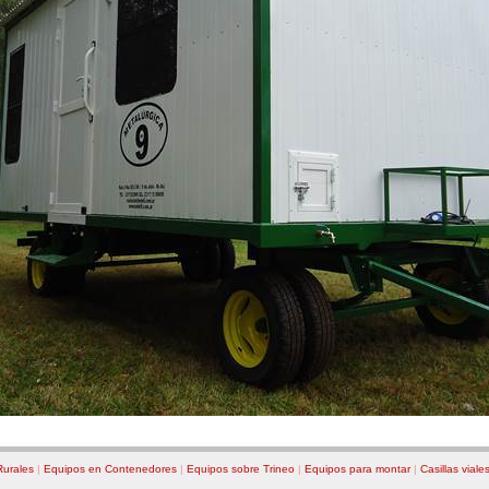
Rurales
|
Equipos en Contenedores
|
Equipos sobre Trineo
|
Equipos para montar
|
Casillas viale