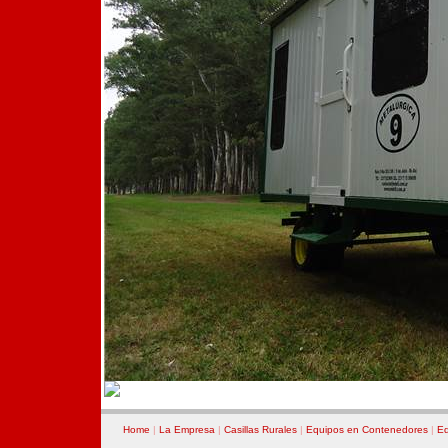
Home
|
La Empresa
|
Casillas Rurales
|
Equipos en Contenedores
|
Eq