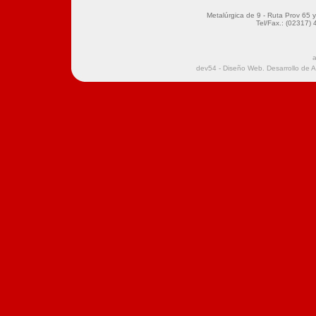
Metalúrgica de 9 - Ruta Prov 65 y 
Tel/Fax.: (02317)
a
dev54 - Diseño Web. Desarrollo de 