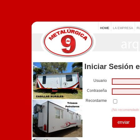
HOME
LA EMPRESA
R
Iniciar Sesión 
Usuario
Contraseña
Recordarme
(No recomendado p